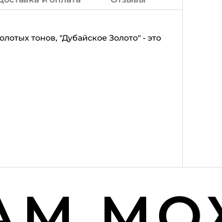
отых тонов, "Дубайское Золото" - это
М МОЖ