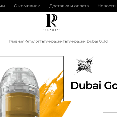
ии
О компании
Доставка и оплата
Новости
Главная
Каталог
Тату-краски
Тату-краски Dubai Gold
Dubai Go