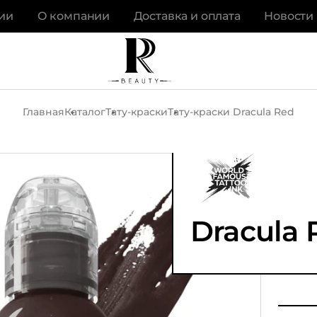
ии
О компании
Доставка и оплата
Новости
Главная
Каталог
Тату-краски
Тату-краски Dracula Red
Dracula 