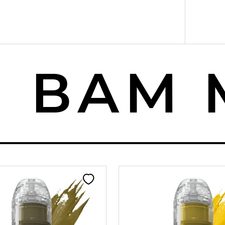
ВАМ М