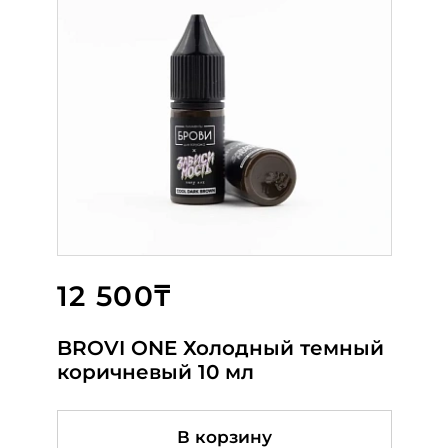
12 500₸
3 600₸
6 000₸
BROVI ONE Холодный темный
Columbus Seafoam
Wine Berry
коричневый 10 мл
В корзину
Подробнее
Подробнее