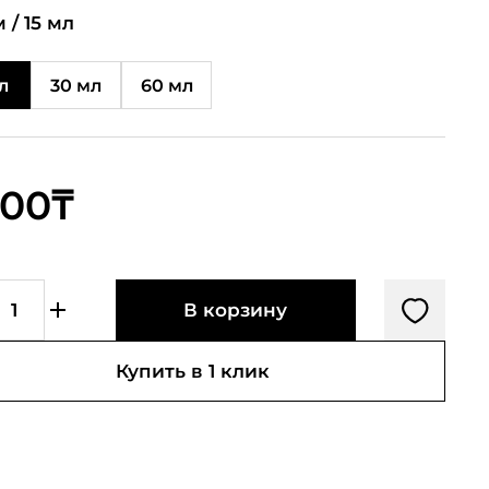
 /
15 мл
л
30 мл
60 мл
600₸
В корзину
Купить в 1 клик