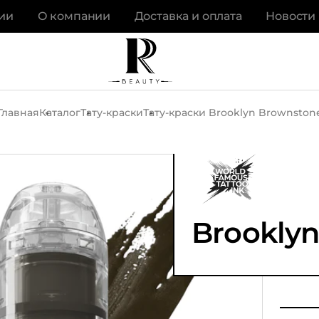
ии
О компании
Доставка и оплата
Новости
Главная
Каталог
Тату-краски
Тату-краски Brooklyn Brownston
Brookly