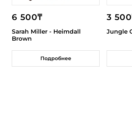
6 500₸
34 500₸
3 600₸
3 500
6 5
6 0
Sarah Miller - Heimdall
4 Color Neutral Gray 2oz
Sakura
Jungle 
Pink 
Wine
Brown
Подробнее
Подробнее
Подробнее