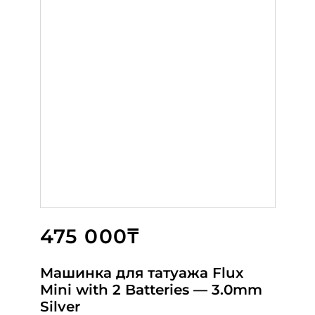
475 000₸
550 000₸
400 000₸
Машинка для татуажа Flux
Spektra - Flux Stealth with
Машинка для татуажа Flux
Mini with 2 Batteries — 3.0mm
PowerBolt ( FLX ST PB )
Mini —3.0mm Black
Silver