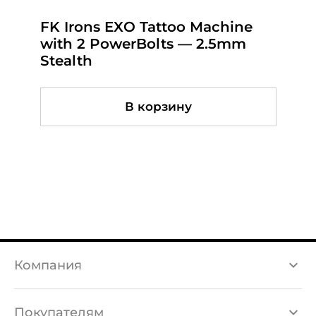
FK Irons EXO Tattoo Machine
DEFENDERR FENIX S PRO
Cheyenne Thunder Red
with 2 PowerBolts — 2.5mm
BLACK
Stealth
В корзину
Подробнее
Подробнее
Компания
Каталог товаров
Покупателям