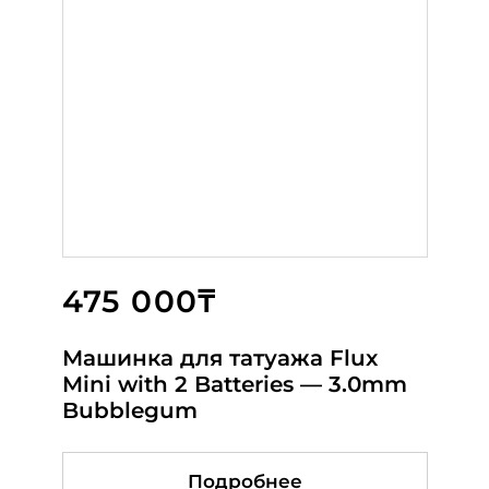
Новинка
475 000₸
58 000₸
35 000₸
Машинка для татуажа Flux
МАШИНКА BIOMASER U1 PINK
Giantsun 9588 BLACK
Mini with 2 Batteries — 3.0mm
Bubblegum
Подробнее
Подробнее
Подробнее