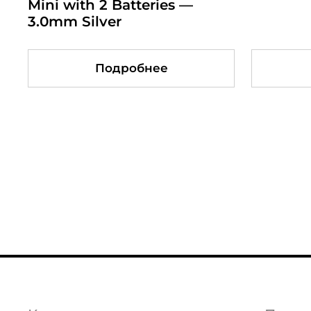
Mini with 2 Batteries —
Mini — 3.0mm Champagne
BLUE
with
3.0mm Silver
gold
)
Подробнее
Подробнее
Подробнее