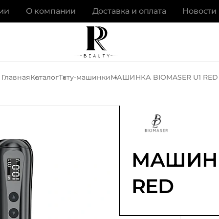
ии
О компании
Доставка и оплата
Новости
Главная
Каталог
Тату-машинки
МАШИНКА BIOMASER U1 RED
МАШИНК
RED