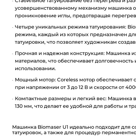
Стабильное татуирование без перегрева и ра
усовершенствованному механизму машинка об
проникновение иглы, предотвращая перегрев
Четыре уникальных режима татуирования: Bio
режима, каждый из которых предназначен дл
татуировки, что позволяет художникам создав
Прочная и надежная конструкция: Машинка и
материалов, что обеспечивает долговечность
использовании.
Мощный мотор: Coreless мотор обеспечивает
при напряжении от 3 до 12 В и скорости от 400
Компактные размеры и легкий вес: Машинка ве
130 мм, что делает ее удобной для работы и т
Машинка Biomaser U1 идеально подходит для 
татуировок, а также для процедур перманентн