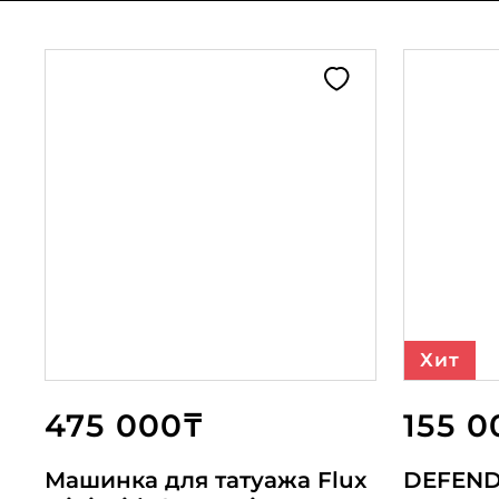
Хит
475 000₸
136 000₸
400 000₸
155 0
155
550
Машинка для татуажа Flux
Cheyenne Spirit Orange
Машинка для татуажа Flux
DEFEND
DEFE
Spek