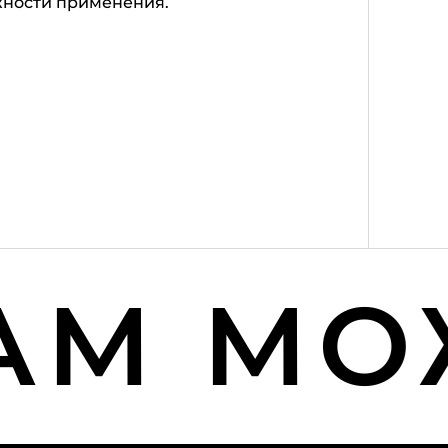
жности применения.
М МОЖ