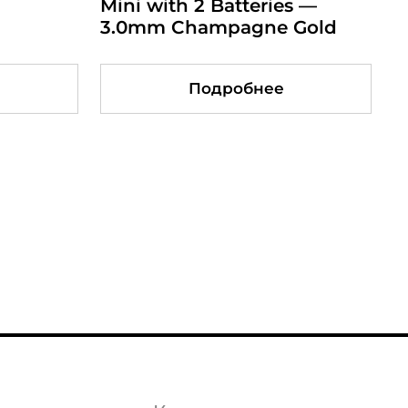
 Machine
Mini with 2 Batteries —
Permanent Makeup
3.0mm Champagne Gold
Machine — 2.5mm —Ruby
ее
ее
Подробнее
Подробнее
Подробнее