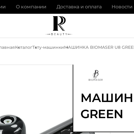
ии
О компании
Доставка и оплата
Новости
лавная
Каталог
Тату-машинки
МАШИНКА BIOMASER U8 GREE
МАШИНК
GREEN