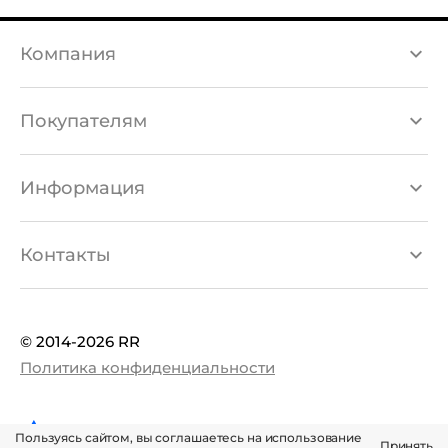
Компания
Каталог товаров
Покупателям
Бренды
Доставка и оплата
Информация
О компании
Гарантия и возврат
Акции
Контакты
Магазины
Новости
info@rrbeauty.kz
Контакты
© 2014-2026 RR
8 708 756 67 72
Политика конфиденциальности
Пользуясь сайтом, вы соглашаетесь на использование
Принять