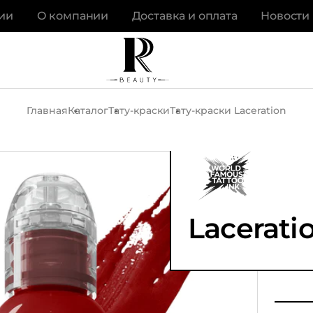
ии
О компании
Доставка и оплата
Новости
Главная
Каталог
Тату-краски
Тату-краски Laceration
Lacerati