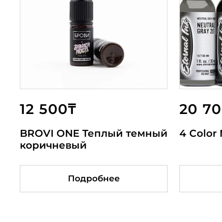
12 500₸
6 500₸
6 500₸
20 7
6 5
6 0
BROVI ONE Теплый темный
Acropolis Orange
Blackberry
4 Color 
Bora
Wine
коричневый
Подробнее
Подробнее
Подробнее