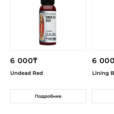
6 000₸
6 500₸
6 000₸
6 00
6 0
6 5
Undead Red
Purple Heart
Vette Red
Lining 
Tropi
Mast
Подробнее
Подробнее
Подробнее