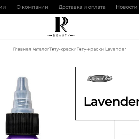
ии
О компании
Доставка и оплата
Новости
Главная
Каталог
Тату-краски
Тату-краски Lavender
Lavende