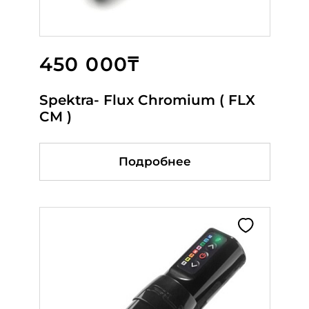
450 000₸
165 000₸
113 000₸
Spektra- Flux Chromium ( FLX
МАШИНКА P5 TS Silver
DEFENDERR DIAMOND
CM )
STEALTH
Подробнее
Подробнее
В корзину