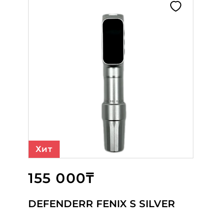
Хит
155 000₸
55 000₸
158 000₸
DEFENDERR FENIX S SILVER
МАШИНКА BIOMASER S1 ROSE
Cheyenne Thunder Red
GOLD