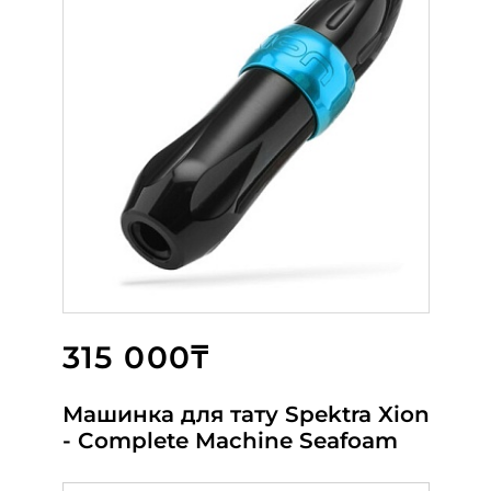
315 000₸
68 000₸
82 800₸
Машинка для тату Spektra Xion
МАШИНКА BIOMASER U8
HAWK Grip Red 25
- Complete Machine Seafoam
PURPLE