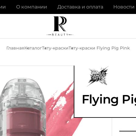
ии
О компании
Доставка и оплата
Новости
Главная
Каталог
Тату-краски
Тату-краски Flying Pig Pink
Flying P