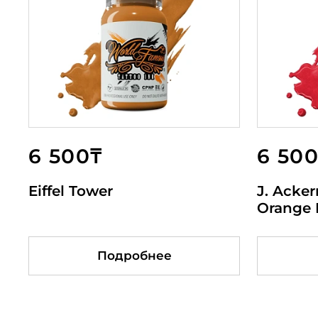
6 500₸
6 000₸
12 500₸
6 50
6 5
12 
Eiffel Tower
Hot Pink
BROVI ONE Нейтральный
J. Acker
Worl
BROV
темный коричневый
Orange 
свет
Подробнее
Подробнее
Подробнее