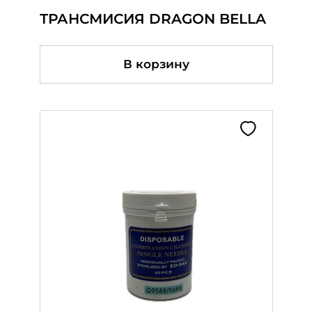
ТРАНСМИСИЯ DRAGON BELLA
линейка в рулоне
Колпачки R1 BELLA
В корзину
В корзину
В корзину