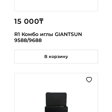
15 000₸
2 070₸
3 450₸
R1 Комбо иглы GIANTSUN
ТРАНСМИСИЯ GS-9740, G-8650
Заменитель педали
9588/9688
GIANTSUN
В корзину
В корзину
В корзину