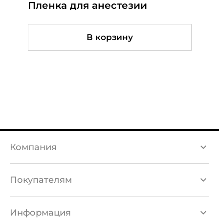
Пленка для анестезии
ТРАНСМИСИЯ DRAGON BELLA
Колпачки R3 BELLA
В корзину
В корзину
В корзину
Компания
Каталог товаров
Покупателям
Бренды
Доставка и оплата
Информация
О компании