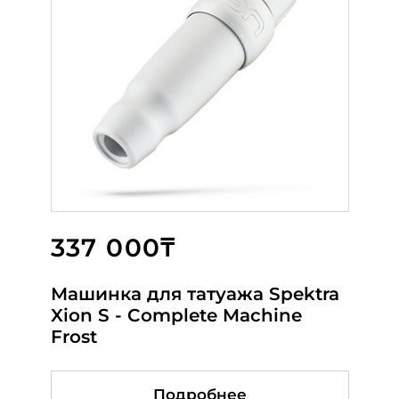
337 000₸
155 000₸
75 000₸
Машинка для татуажа Spektra
DEFENDERR VECTOR
DEFENDERR ONYX GUNMETAL
Xion S - Complete Machine
GUNMETAL
Frost
Подробнее
Подробнее
Подробнее