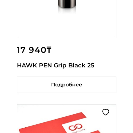
17 940₸
99 000₸
82 800₸
HAWK PEN Grip Black 25
DEFENDERR ONYX AIR TEAL
HAWK Grip Black 21
Подробнее
Подробнее
Подробнее