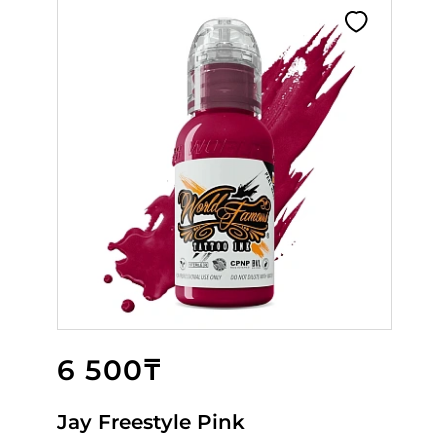
6 500₸
3 600₸
6 500₸
Jay Freestyle Pink
Columbus Seafoam
Dracula Red