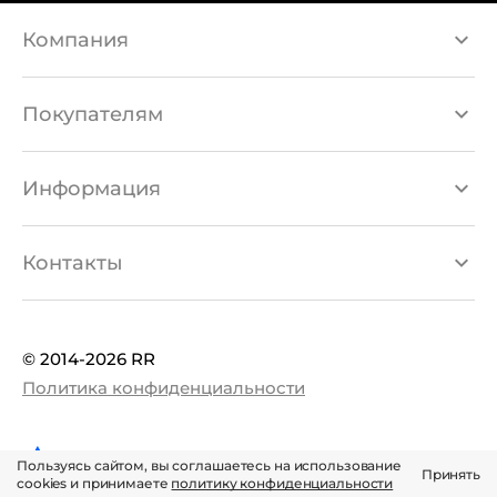
Компания
Каталог товаров
Покупателям
Бренды
Доставка и оплата
Информация
О компании
Гарантия и возврат
Акции
Контакты
Магазины
Новости
info@rrbeauty.kz
Контакты
© 2014-2026 RR
8 708 756 67 72
Политика конфиденциальности
Пользуясь сайтом, вы соглашаетесь на использование
Принять
cookies и принимаете
политику конфиденциальности