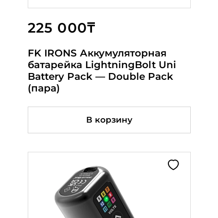
225 000₸
138 000₸
119 500₸
FK IRONS Аккумуляторная
CRITICAL XR
CRITICAL ATOM X PINK
батарейка LightningBolt Uni
Battery Pack — Double Pack
(пара)
В корзину
В корзину
В корзину