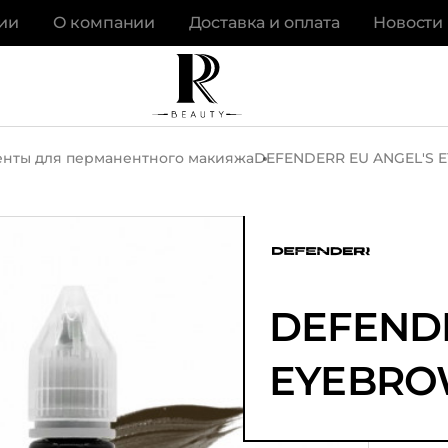
ии
О компании
Доставка и оплата
Новости
нты для перманентного макияжа
DEFENDERR EU ANGEL'S 
DEFENDE
EYEBRO