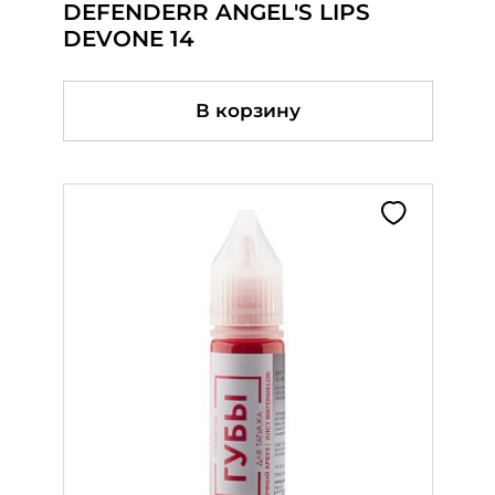
DEFENDERR ANGEL'S LIPS
DROBOT Брови (орг.) №1.4 (10
DROBOT Губы №58 (10 мл)
DEVONE 14
мл.)
В корзину
В корзину
В корзину