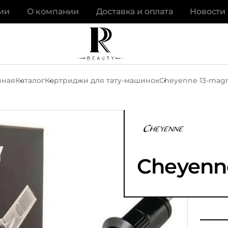
ии
О компании
Доставка и оплата
Новости
вная
Каталог
Картриджи для тату-машинок
Cheyenne 13-ma
Cheyenn